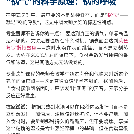
“锅气”的科学原理：锅的呼吸
在中式烹饪中，最重要的不是某种食材，而是“
锅气
”——
就是“锅的呼吸”，这是中餐大师烹饪的标志性特点。
专业厨师不告诉你的一点：
要达到真正的锅气，单靠高温
是不够的。关键是要理解在什么时机，锅表面会达到
莱登
弗罗斯特效应
——这时水滴在表面跳舞，而不是立刻蒸
发。大约在200°C左右的温度下，食材会散发出独特的香
气和味道，这是其他方式无法做到的。
专业烹饪课程的老师会教学生通过声音和气味来判断这个
完美的温度点——这是普通食谱里学不到的。锅加热后，
当食材接触到锅面时，应该发出“嘶嘶”的声音，表示分子
反应正好发生。
在家试试：
把锅加热到水滴可以在1-2秒内蒸发掉（而不是
立刻蒸发）。加油后，油应该迅速扩散，但不要冒烟。加
入食材时，要听到那种持久的嘶嘶声，但不要烧焦。掌握
这个精确的温控是专业烹饪课程中的基础，但在食谱里很